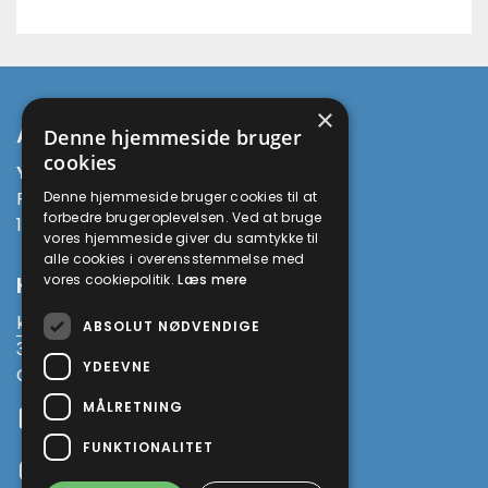
×
Adresse
Denne hjemmeside bruger
cookies
Yoga Being
Prinsesse Maries Allé 13
Denne hjemmeside bruger cookies til at
forbedre brugeroplevelsen. Ved at bruge
1908 Frederiksberg C
vores hjemmeside giver du samtykke til
alle cookies i overensstemmelse med
Kontakt
vores cookiepolitik.
Læs mere
kirsten@yogaworkshop.dk
ABSOLUT NØDVENDIGE
3034 4003
YDEEVNE
CVR 38010875
MÅLRETNING
Facebook
FUNKTIONALITET
Instagram