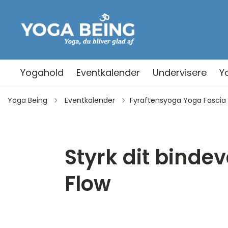
Yogahold
Eventkalender
Undervisere
Y
Tilbage til
Yoga Being
Eventkalender
Fyraftensyoga Yoga Fascia
Styrk dit bind
Flow