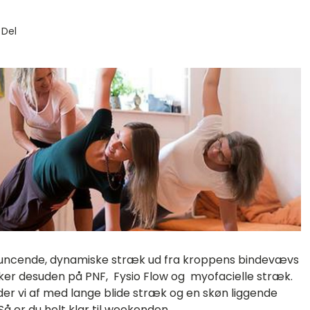
Del
bouncende, dynamiske stræk ud fra kroppens bindevævs
er desuden på PNF, Fysio Flow og myofacielle stræk.
er vi af med lange blide stræk og en skøn liggende
å er du helt klar til weekenden.