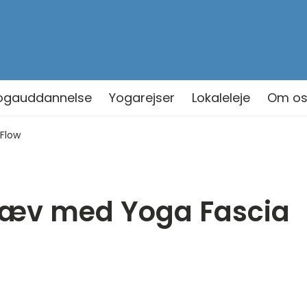
ogauddannelse
Yogarejser
Lokaleleje
Om o
 Flow
evæv med Yoga Fascia