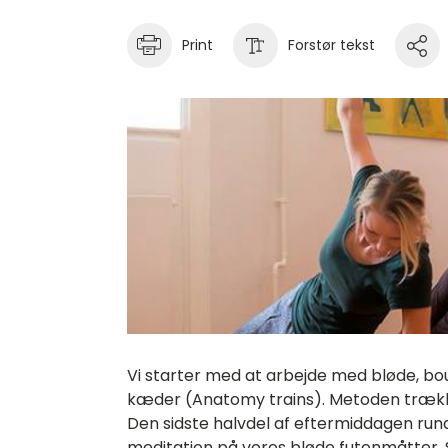
Print
Forstør tekst
Vi starter med at arbejde med bløde, 
kæder (Anatomy trains). Metoden trækk
Den sidste halvdel af eftermiddagen rund
meditation på vores bløde futonmåtter. S