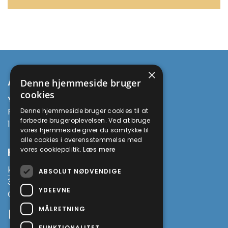
×
Adresse
Denne hjemmeside bruger
cookies
Yoga Being
Prinsesse Maries Allé 13
Denne hjemmeside bruger cookies til at
forbedre brugeroplevelsen. Ved at bruge
1908 Frederiksberg C
vores hjemmeside giver du samtykke til
alle cookies i overensstemmelse med
vores cookiepolitik.
Læs mere
Kontakt
kirsten@yogaworkshop.dk
ABSOLUT NØDVENDIGE
3034 4003
YDEEVNE
CVR 38010875
MÅLRETNING
Facebook
FUNKTIONALITET