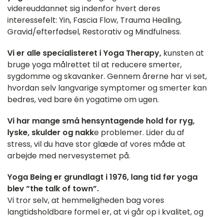
videreuddannet sig indenfor hvert deres
interessefelt: Yin, Fascia Flow, Trauma Healing,
Gravid/efterfødsel, Restorativ og Mindfulness.
Vi er alle specialisteret i Yoga Therapy,
kunsten at
bruge yoga målrettet til at reducere smerter,
sygdomme og skavanker. Gennem årerne har vi set,
hvordan selv langvarige symptomer og smerter kan
bedres, ved bare én yogatime om ugen.
Vi har mange små hensyntagende hold for ryg,
lyske, skulder og nakk
e problemer. Lider du af
stress, vil du have stor glæde af vores måde at
arbejde med nervesystemet på.
Yoga Being er grundlagt i 1976, lang tid før yoga
blev ”the talk of town”.
Vi tror selv, at hemmeligheden bag vores
langtidsholdbare formel er, at vi går op i kvalitet, og