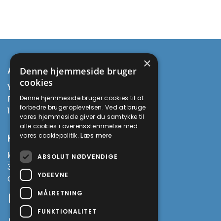
×
Adresse
Denne hjemmeside bruger
cookies
Yoga Being
Prinsesse Maries Allé 13
Denne hjemmeside bruger cookies til at
forbedre brugeroplevelsen. Ved at bruge
1908 Frederiksberg C
vores hjemmeside giver du samtykke til
alle cookies i overensstemmelse med
vores cookiepolitik.
Læs mere
Kontakt
kirsten@yogaworkshop.dk
ABSOLUT NØDVENDIGE
3034 4003
YDEEVNE
CVR 38010875
MÅLRETNING
Facebook
FUNKTIONALITET