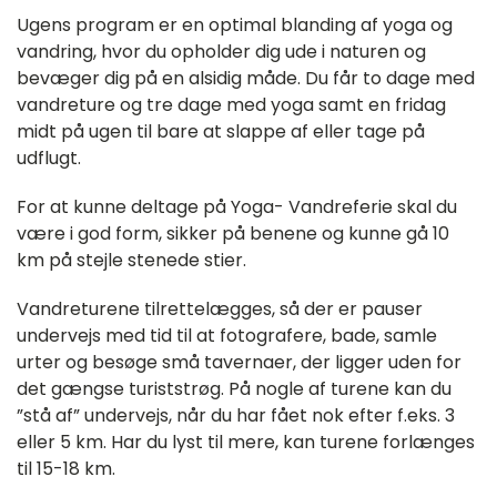
Ugens program er en optimal blanding af yoga og
vandring, hvor du opholder dig ude i naturen og
bevæger dig på en alsidig måde. Du får to dage med
vandreture og tre dage med yoga samt en fridag
midt på ugen til bare at slappe af eller tage på
udflugt.
For at kunne deltage på Yoga- Vandreferie skal du
være i god form, sikker på benene og kunne gå 10
km på stejle stenede stier.
Vandreturene tilrettelægges, så der er pauser
undervejs med tid til at fotografere, bade, samle
urter og besøge små tavernaer, der ligger uden for
det gængse turiststrøg. På nogle af turene kan du
”stå af” undervejs, når du har fået nok efter f.eks. 3
eller 5 km. Har du lyst til mere, kan turene forlænges
til 15-18 km.