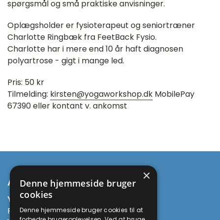
spørgsmål og små praktiske anvisninger.
Oplægsholder er fysioterapeut og seniortræner
Charlotte Ringbæk fra FeetBack Fysio.
Charlotte har i mere end 10 år haft diagnosen
polyartrose - gigt i mange led.
Pris: 50 kr
Tilmelding:
kirsten@yogaworkshop.dk
MobilePay
67390 eller kontant v. ankomst
×
Adresse
Denne hjemmeside bruger
cookies
Yoga Being
Prinsesse Maries Allé 13
Denne hjemmeside bruger cookies til at
forbedre brugeroplevelsen. Ved at bruge